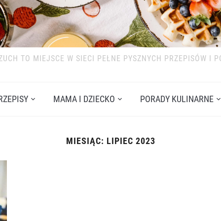
ZUCH TO MIEJSCE W SIECI PEŁNE PYSZNYCH PRZEPISÓW I 
RZEPISY
MAMA I DZIECKO
PORADY KULINARNE
MIESIĄC:
LIPIEC 2023