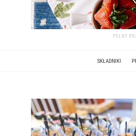
PEŁNY BR
SKŁADNIKI
P