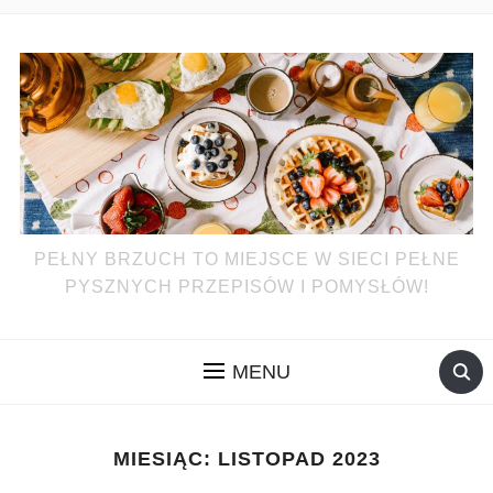
PEŁNY BRZUCH TO MIEJSCE W SIECI PEŁNE
PYSZNYCH PRZEPISÓW I POMYSŁÓW!
MENU
MIESIĄC:
LISTOPAD 2023