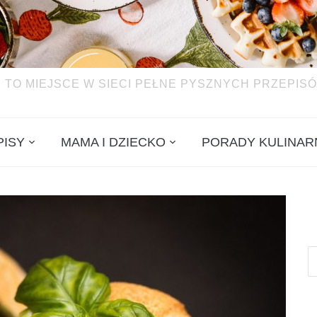
 TO MIEJSCE W SIECI PEŁNE PYSZNYCH PRZEPISÓ
PISY
MAMA I DZIECKO
PORADY KULINAR