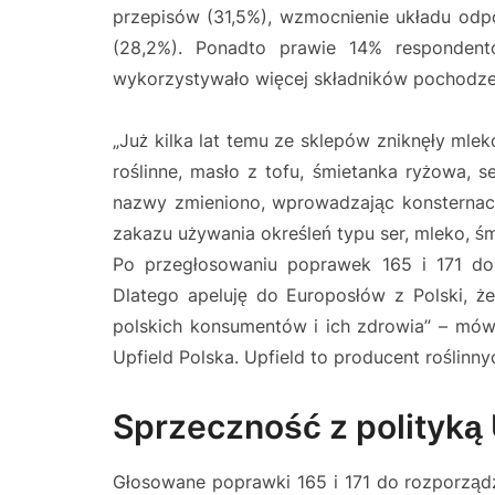
przepisów (31,5%), wzmocnienie układu odp
(28,2%). Ponadto prawie 14% respondent
wykorzystywało więcej składników pochodzen
„Już kilka lat temu ze sklepów zniknęły ml
roślinne, masło z tofu, śmietanka ryżowa, s
nazwy zmieniono, wprowadzając konsternacj
zakazu używania określeń typu ser, mleko, ś
Po przegłosowaniu poprawek 165 i 171 do 
Dlatego apeluję do Europosłów z Polski, 
polskich konsumentów i ich zdrowia” – mówi
Upfield Polska. Upfield to producent roślinny
Sprzeczność z polityką
Głosowane poprawki 165 i 171 do rozporząd