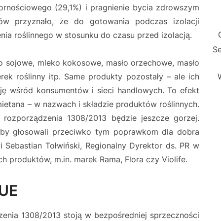
ornościowego (29,1%) i pragnienie bycia zdrowszym
ów przyznało, że do gotowania podczas izolacji
ia roślinnego w stosunku do czasu przed izolacją.
Se
eko sojowe, mleko kokosowe, masło orzechowe, masło
erek roślinny itp. Same produkty pozostały – ale ich
ę wśród konsumentów i sieci handlowych. To efekt
mietana – w nazwach i składzie produktów roślinnych.
rozporządzenia 1308/2013 będzie jeszcze gorzej.
żeby głosowali przeciwko tym poprawkom dla dobra
 Sebastian Tołwiński, Regionalny Dyrektor ds. PR w
ch produktów, m.in. marek Rama, Flora czy Violife.
 UE
zenia 1308/2013 stoją w bezpośredniej sprzeczności