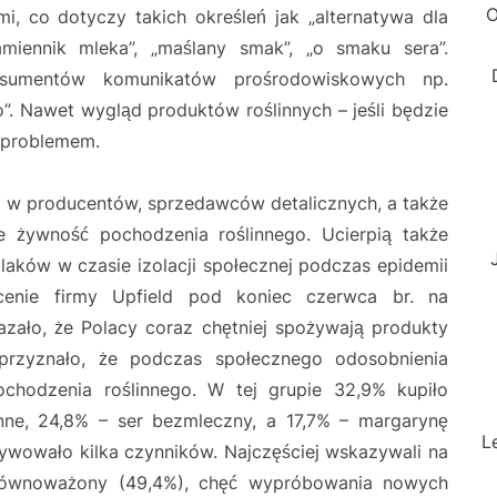
O
mi, co dotyczy takich określeń jak „alternatywa dla
amiennik mleka”, „maślany smak”, „o smaku sera”.
sumentów komunikatów prośrodowiskowych np.
”. Nawet wygląd produktów roślinnych – jeśli będzie
 problemem.
w producentów, sprzedawców detalicznych, a także
e żywność pochodzenia roślinnego. Ucierpią także
aków w czasie izolacji społecznej podczas epidemii
cenie firmy Upfield pod koniec czerwca br. na
zało, że Polacy coraz chętniej spożywają produkty
przyznało, że podczas społecznego odosobnienia
chodzenia roślinnego. W tej grupie 32,9% kupiło
inne, 24,8% – ser bezmleczny, a 17,7% – margarynę
L
ywowało kilka czynników. Najczęściej wskazywali na
zrównoważony (49,4%), chęć wypróbowania nowych