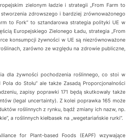
ropejskim zielonym ładzie i strategii „From Farm to
do stworzenia zdrowszego i bardziej zrównoważonego
rm to Fork” to sztandarowa strategia polityki UE w
ścią Europejskiego Zielonego Ładu, strategia „From
zorce konsumpcji żywności w UE są niezrównoważone
roślinach, zarówno ze względu na zdrowie publiczne,
ia dla żywności pochodzenia roślinnego, co stoi w
od Pola do Stołu” ale także Zasadą Proporcjonalności
wadzeniu, zapisy poprawki 171 będą skutkowały także
tów (legal uncertainty). Z kolei poprawka 165 może
uktów roślinnych z rynku, bądź zmiany ich nazw, np.
e”, a roślinnych kiełbasek na „wegetariańskie rurki”.
lliance for Plant-based Foods (EAPF) wzywające