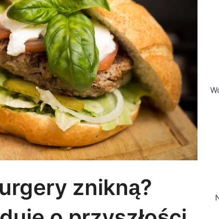
Wo
urgery znikną?
N
duje o przyszłości