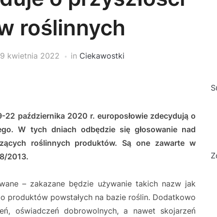
w roślinnych
19 kwietnia 2022
in
Ciekawostki
S
9-22 października 2020 r. europosłowie zdecydują o
nego. W tych dniach odbędzie się głosowanie nad
czących roślinnych produktów. Są one zawarte w
Z
08/2013.
owane – zakazane będzie używanie takich nazw jak
u do produktów powstałych na bazie roślin. Dodatkowo
leń, oświadczeń dobrowolnych, a nawet skojarzeń