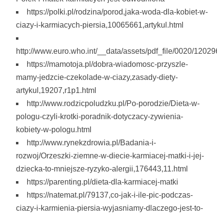
https://polki.pl/rodzina/porod,jaka-woda-dla-kobiet-w-
ciazy-i-karmiacych-piersia,10065661,artykul.html
http://www.euro.who.int/__data/assets/pdf_file/0020/1202
https://mamotoja.pl/dobra-wiadomosc-przyszle-
mamy-jedzcie-czekolade-w-ciazy,zasady-diety-
artykul,19207,r1p1.html
http://www.rodzicpoludzku.pl/Po-porodzie/Dieta-w-
pologu-czyli-krotki-poradnik-dotyczacy-zywienia-
kobiety-w-pologu.html
http://www.rynekzdrowia.pl/Badania-i-
rozwoj/Orzeszki-ziemne-w-diecie-karmiacej-matki-i-jej-
dziecka-to-mniejsze-ryzyko-alergii,176443,11.html
https://parenting.pl/dieta-dla-karmiacej-matki
https://natemat.pl/79137,co-jak-i-ile-pic-podczas-
ciazy-i-karmienia-piersia-wyjasniamy-dlaczego-jest-to-