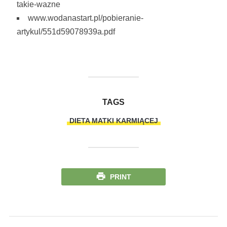
takie-wazne
www.wodanastart.pl/pobieranie-
artykul/551d59078939a.pdf
TAGS
DIETA MATKI KARMIĄCEJ
PRINT