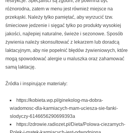
restrykcje. Specjaliści są zgodni, że powinna być
różnorodna, zatem w menu jest również miejsce na
przekąski. Należy tylko pamiętać, aby wyrzucić tzw.
śmieciowe jedzenie i sięgać tylko po produkty wysokiej
jakości, najlepiej naturalne, świeże i sezonowe. Sposób
żywienia należy skonsultować z lekarzem lub doradcą
laktacyjnym, aby nie popełnić błędów żywieniowych, które
mogą spowodować alergie u maluszka oraz zahamować
samą laktację.
Źródła i inspirujące materiały:
https://kobieta.wp.pl/ginekolog-ma-dobra-
wiadomosc-dla-karmiacych-mam-uciesza-sie-fanki-
slodyczy-6146656290699393a
https://zdrowie.radiozet.pl/Dieta/Polowa-ciezarnych-
Polek-i-matek-karmiacych-jest-odwodniona