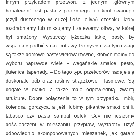
Innym przykładem przetworu z jednym „głównym
bohaterem” jest pasta z pieczonego lub konfitowanego
(czyli duszonego w dużej ilości oliwy) czosnku, który
rozdrabniamy lub miksujemy i zalewamy oliwą, w której
był smażony. Wystarczy łyżeczka takiej pasty, by
wspaniale podbić smak potrawy. Pomysłem wartym uwagi
są także domowe pasty wielowarzywne, których mamy do
wyboru naprawdę wiele – wegańskie smalce, pesto,
jlutenice, tapenady. – Do tego typu przetworów nadaje się
doskonale bób oraz rośliny strączkowe i fasolowe. Są
bogate w białko, a także mają odpowiednią, zwartą
strukturę. Dobre połączenia to w tym przypadku imbir,
kolendra, gorczyca, a jeśli lubimy pikantne smaki chilli,
tabasco czy pasta sambal oelek. Gdy nie jesteśmy
doświadczeni w mieszaniu przypraw, wystarczy użyć
odpowiednio skomponowanych mieszanek, jak garam