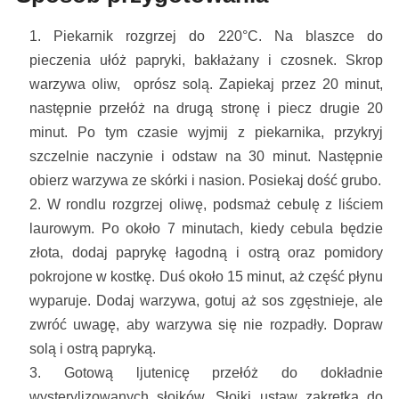
Piekarnik rozgrzej do 220°C. Na blaszce do
pieczenia ułóż papryki, bakłażany i czosnek. Skrop
warzywa oliw, oprósz solą. Zapiekaj przez 20 minut,
następnie przełóż na drugą stronę i piecz drugie 20
minut. Po tym czasie wyjmij z piekarnika, przykryj
szczelnie naczynie i odstaw na 30 minut. Następnie
obierz warzywa ze skórki i nasion. Posiekaj dość grubo.
W rondlu rozgrzej oliwę, podsmaż cebulę z liściem
laurowym. Po około 7 minutach, kiedy cebula będzie
złota, dodaj paprykę łagodną i ostrą oraz pomidory
pokrojone w kostkę. Duś około 15 minut, aż część płynu
wyparuje. Dodaj warzywa, gotuj aż sos zgęstnieje, ale
zwróć uwagę, aby warzywa się nie rozpadły. Dopraw
solą i ostrą papryką.
Gotową ljutenicę przełóż do dokładnie
wysterylizowanych słoików. Słoiki ustaw zakrętką do