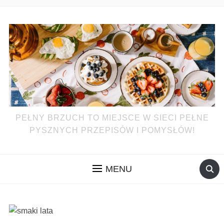
PEŁNY BRZUCH TO MIEJSCE W SIECI PEŁNE
PYSZNYCH PRZEPISÓW I POMYSŁÓW!
MENU