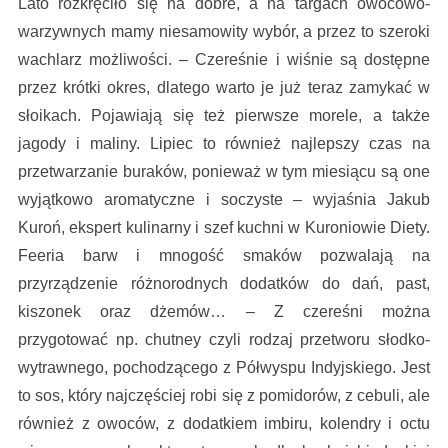
Lato rozkręciło się na dobre, a na targach owocowo-
warzywnych mamy niesamowity wybór, a przez to szeroki
wachlarz możliwości. – Czereśnie i wiśnie są dostępne
przez krótki okres, dlatego warto je już teraz zamykać w
słoikach. Pojawiają się też pierwsze morele, a także
jagody i maliny. Lipiec to również najlepszy czas na
przetwarzanie buraków, ponieważ w tym miesiącu są one
wyjątkowo aromatyczne i soczyste – wyjaśnia Jakub
Kuroń, ekspert kulinarny i szef kuchni w Kuroniowie Diety.
Feeria barw i mnogość smaków pozwalają na
przyrządzenie różnorodnych dodatków do dań, past,
kiszonek oraz dżemów… – Z czereśni można
przygotować np. chutney czyli rodzaj przetworu słodko-
wytrawnego, pochodzącego z Półwyspu Indyjskiego. Jest
to sos, który najczęściej robi się z pomidorów, z cebuli, ale
również z owoców, z dodatkiem imbiru, kolendry i octu