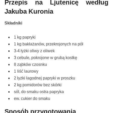
Przepis na Ljutenicę według
Jakuba Kuronia
Składniki
1 kg papryki
1 kg bakłażanów, przekrojonych na pół
3-4 łyżki oliwy z oliwek
3 cebule, pokrojone w grubą kostkę
8 ząbków czosnku
1 liść laurowy
2 łyżki łagodnej papryki w proszku
2 kg pomidorów bez skórki
sól, do smaku ostra papryka
ew. cukier do smaku
Sposób przygotowania