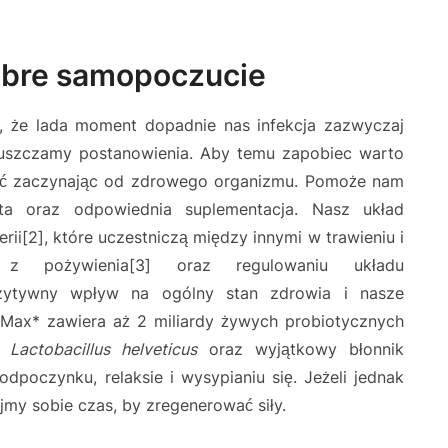
obre samopoczucie
, że lada moment dopadnie nas infekcja zazwyczaj
puszczamy postanowienia. Aby temu zapobiec warto
ść zaczynając od zdrowego organizmu. Pomoże nam
ta oraz odpowiednia suplementacja. Nasz układ
ii[2], które uczestniczą między innymi w trawieniu i
 z pożywienia[3] oraz regulowaniu układu
ozytywny wpływ na ogólny stan zdrowia i nasze
 Max* zawiera aż 2 miliardy żywych probiotycznych
i
Lactobacillus helveticus
oraz wyjątkowy błonnik
dpoczynku, relaksie i wysypianiu się. Jeżeli jednak
jmy sobie czas, by zregenerować siły.