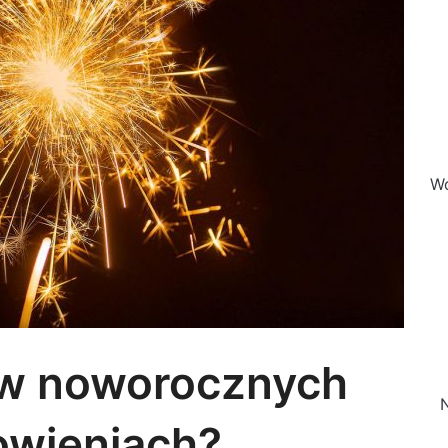
Wo
 w noworocznych
N
owieniach?