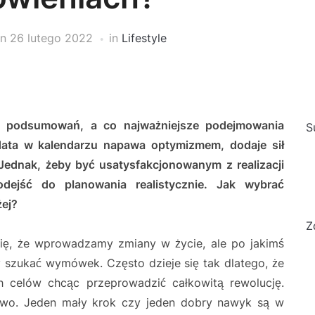
on
26 lutego 2022
in
Lifestyle
ji, podsumowań, a co najważniejsze podejmowania
S
ata w kalendarzu napawa optymizmem, dodaje sił
ednak, żeby być usatysfakcjonowanym z realizacji
odejść do planowania realistycznie. Jak wybrać
żej?
Z
ię, że wprowadzamy zmiany w życie, ale po jakimś
 szukać wymówek. Często dzieje się tak dlatego, że
 celów chcąc przeprowadzić całkowitą rewolucję.
owo. Jeden mały krok czy jeden dobry nawyk są w