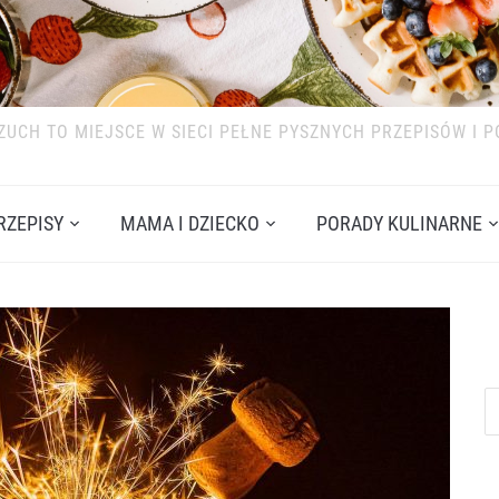
ZUCH TO MIEJSCE W SIECI PEŁNE PYSZNYCH PRZEPISÓW I 
RZEPISY
MAMA I DZIECKO
PORADY KULINARNE