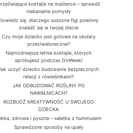
rzeźwiające koktajle na maślance – sprawdź
niebanalne pomysły
Dowiedz się, dlaczego suszone figi powinny
znaleźć się w twojej diecie
Czy moje dziecko jest gotowe na okulary
przeciwsłoneczne?
Najmodniejsze letnie koktajle, których
spróbujesz podczas GinWeek!
Jak uczyć dziecko budowania bezpiecznych
relacji z rówieśnikami?
JAK ODBUDOWAĆ ROŚLINY PO
NAWAŁNICACH?
ROZBUDŹ KREATYWNOŚĆ U SWOJEGO
DZIECKA
ekka, zdrowa i pyszna – sałatka z hummusem
Sprawdzone sposoby na upały