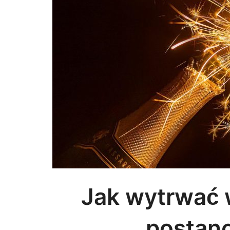
Jak wytrwać
postan