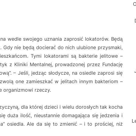
O
ożna wedle swojego uznania zaprosić lokatorów. Będą
. Gdy nie będą docierać do nich ulubione przysmaki,
szkańcom. Tymi lokatorami są bakterie jelitowe –
tyk z Kliniki Mentalnej, prowadzonej przez Fundację
”. – Jeśli, jedząc słodycze, na osiedle zaprosi się
pozwolą one zamieszkać w jelitach innym bakteriom –
ne organizmowi rzeczy.
yczyną, dla której dzieci i wielu dorosłych tak kocha
ię duża ilość, nieustannie domagająca się jedzenia i
L
” osiedla. Ale da się to zmienić – i to prościej, niż