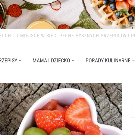
ZUCH TO MIEJSCE W SIECI PEŁNE PYSZNYCH PRZEPISÓW I 
RZEPISY
MAMA I DZIECKO
PORADY KULINARNE