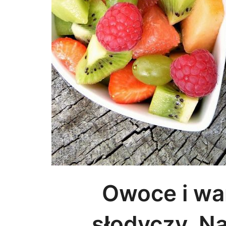
Owoce i wa
słodyczy. N