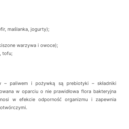
r, maślanka, jogurty);
e kiszone warzywa i owoce);
 tofu;
w – paliwem i pożywką są prebiotyki – składniki
dowana w oparciu o nie prawidłowa flora bakteryjna
dnosi w efekcie odporność organizmu i zapewnia
botwórczymi.