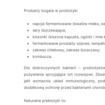
Produkty bogate w probiotyki
napoje fermentowane (kwaśne mleko, kefi
sery dojrzewające;
kiszonki (kiszona kapusta, ogórki i inn
fermentowane produkty sojowe, tempeh,
zakwas chlebowy, zakwas buraczany;
kombucza.
Dla dobroczynnych bakterii – probiotykó
pożywienia sprzyjające ich rozwojowi. Zbu
jelit wzmacnia układ immunologiczny, po
dodatkową ochronę przed bakteriami choro
Naturalne prebiotyki to: