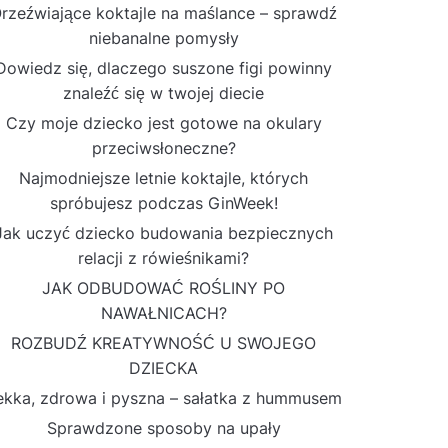
rzeźwiające koktajle na maślance – sprawdź
niebanalne pomysły
Dowiedz się, dlaczego suszone figi powinny
znaleźć się w twojej diecie
Czy moje dziecko jest gotowe na okulary
przeciwsłoneczne?
Najmodniejsze letnie koktajle, których
spróbujesz podczas GinWeek!
Jak uczyć dziecko budowania bezpiecznych
relacji z rówieśnikami?
JAK ODBUDOWAĆ ROŚLINY PO
NAWAŁNICACH?
ROZBUDŹ KREATYWNOŚĆ U SWOJEGO
DZIECKA
ekka, zdrowa i pyszna – sałatka z hummusem
Sprawdzone sposoby na upały