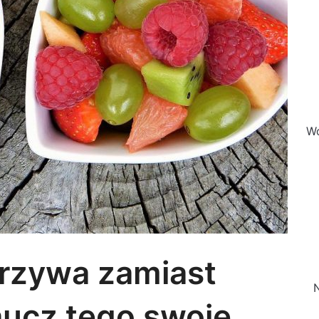
Wo
rzywa zamiast
N
aucz tego swoje