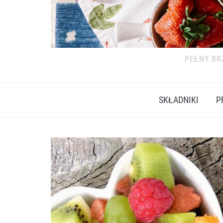
PEŁNY BR
SKŁADNIKI
P