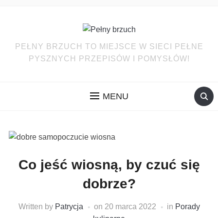
PEŁNY BRZUCH TO MIEJSCE W SIECI PEŁNE
PYSZNYCH PRZEPISÓW I POMYSŁÓW!
MENU
Co jeść wiosną, by czuć się
dobrze?
Written by
Patrycja
on
20 marca 2022
in
Porady