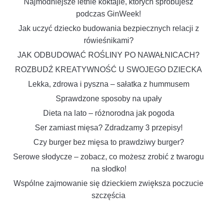
Najmodniejsze letnie koktajle, których spróbujesz
podczas GinWeek!
Jak uczyć dziecko budowania bezpiecznych relacji z
rówieśnikami?
JAK ODBUDOWAĆ ROŚLINY PO NAWAŁNICACH?
ROZBUDŹ KREATYWNOŚĆ U SWOJEGO DZIECKA
Lekka, zdrowa i pyszna – sałatka z hummusem
Sprawdzone sposoby na upały
Dieta na lato – różnorodna jak pogoda
Ser zamiast mięsa? Zdradzamy 3 przepisy!
Czy burger bez mięsa to prawdziwy burger?
Serowe słodycze – zobacz, co możesz zrobić z twarogu
na słodko!
Wspólne zajmowanie się dzieckiem zwiększa poczucie
szczęścia