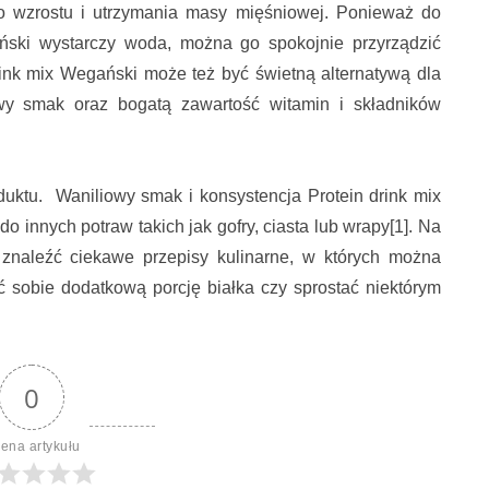
do wzrostu i utrzymania masy mięśniowej. Ponieważ do
ński wystarczy woda, można go spokojnie przyrządzić
rink mix Wegański może też być świetną alternatywą dla
wy smak oraz bogatą zawartość witamin i składników
duktu. Waniliowy smak i konsystencja Protein drink mix
innych potraw takich jak gofry, ciasta lub wrapy[1]. Na
a znaleźć ciekawe przepisy kulinarne, w których można
 sobie dodatkową porcję białka czy sprostać niektórym
0
ena artykułu