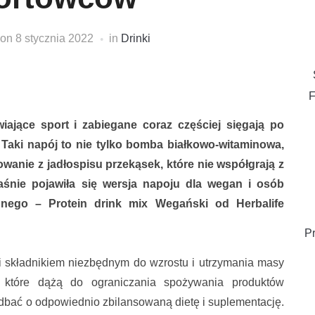
on
8 stycznia 2022
in
Drinki
F
iające sport i zabiegane coraz częściej sięgają po
. Taki napój to nie tylko bomba białkowo-witaminowa,
wanie z jadłospisu przekąsek, które nie współgrają z
śnie pojawiła się wersja napoju dla wegan i osób
nnego – Protein drink mix Wegański od Herbalife
P
 składnikiem niezbędnym do wzrostu i utrzymania masy
, które dążą do ograniczania spożywania produktów
bać o odpowiednio zbilansowaną dietę i suplementację.