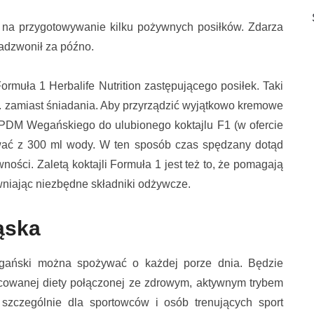
 na przygotowywanie kilku pożywnych posiłków. Zdarza
zadzwonił za późno.
rmuła 1 Herbalife Nutrition zastępującego posiłek. Taki
. zamiast śniadania. Aby przyrządzić wyjątkowo kremowe
 PDM Wegańskiego do ulubionego koktajlu F1 (w ofercie
ować z 300 ml wody. W ten sposób czas spędzany dotąd
ości. Zaletą koktajli Formuła 1 jest też to, że pomagają
wniając niezbędne składniki odżywcze.
kąska
egański można spożywać o każdej porze dnia. Będzie
icowanej diety połączonej ze zdrowym, aktywnym trybem
szczególnie dla sportowców i osób trenujących sport