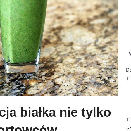
Do
Dl
a białka nie tylko
D
portowców
So