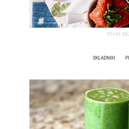
PEŁNY BR
SKŁADNIKI
P