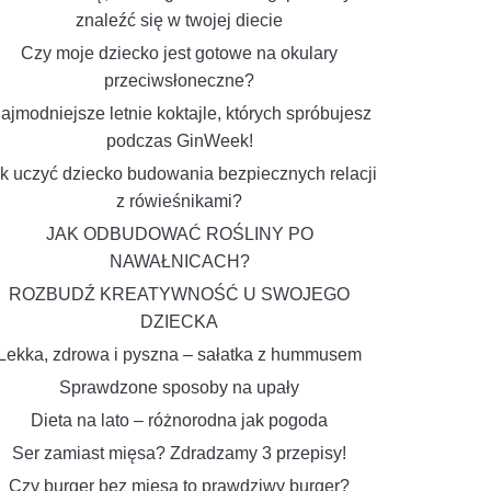
znaleźć się w twojej diecie
Czy moje dziecko jest gotowe na okulary
przeciwsłoneczne?
ajmodniejsze letnie koktajle, których spróbujesz
podczas GinWeek!
k uczyć dziecko budowania bezpiecznych relacji
z rówieśnikami?
JAK ODBUDOWAĆ ROŚLINY PO
NAWAŁNICACH?
ROZBUDŹ KREATYWNOŚĆ U SWOJEGO
DZIECKA
Lekka, zdrowa i pyszna – sałatka z hummusem
Sprawdzone sposoby na upały
Dieta na lato – różnorodna jak pogoda
Ser zamiast mięsa? Zdradzamy 3 przepisy!
Czy burger bez mięsa to prawdziwy burger?