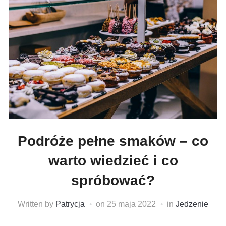
Podróże pełne smaków – co
warto wiedzieć i co
spróbować?
Written by
Patrycja
on
25 maja 2022
in
Jedzenie