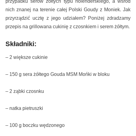
przypadku serów żółtych typu holenderskiego, a wśród
nich znanej na terenie całej Polski Goudy z Moniek. Jak
przyrządzić ucztę z jego udziałem? Poniżej zdradzamy
przepis na grillowana cukinię z czosnkiem i serem żółtym.
Składniki:
– 2 większe cukinie
– 150 g sera żółtego Gouda MSM Mońki w bloku
– 2 ząbki czosnku
– natka pietruszki
– 100 g boczku wędzonego