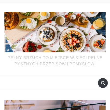
PEŁNY BRZUCH TO MIEJSCE W SIECI PEŁNE
PYSZNYCH PRZEPISÓW I POMYSŁÓW!