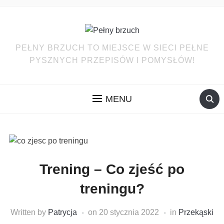
PEŁNY BRZUCH TO MIEJSCE W SIECI PEŁNE
PYSZNYCH PRZEPISÓW I POMYSŁÓW!
MENU
Trening – Co zjeść po
treningu?
Written by
Patrycja
on
20 stycznia 2022
in
Przekąski