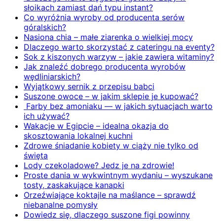
słoikach zamiast dań typu instant?
Co wyróżnia wyroby od producenta serów
góralskich?
Nasiona chia – małe ziarenka o wielkiej mocy
Dlaczego warto skorzystać z cateringu na eventy?
Sok z kiszonych warzyw – jakie zawiera witaminy?
Jak znaleźć dobrego producenta wyrobów
wędliniarskich?
Wyjątkowy sernik z przepisu babci
Suszone owoce – w jakim sklepie je kupować?
Farby bez amoniaku — w jakich sytuacjach warto
ich używać?
Wakacje w Egipcie – idealna okazja do
skosztowania lokalnej kuchni
Zdrowe śniadanie kobiety w ciąży nie tylko od
święta
Lody czekoladowe? Jedz je na zdrowie!
Proste dania w wykwintnym wydaniu – wyszukane
tosty, zaskakujące kanapki
Orzeźwiające koktajle na maślance – sprawdź
niebanalne pomysły
Dowiedz się, dlaczego suszone figi powinny