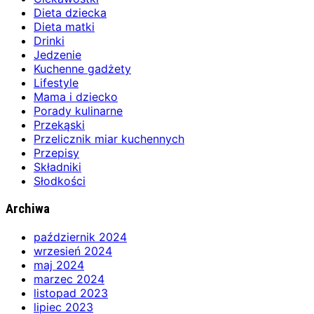
Dieta dziecka
Dieta matki
Drinki
Jedzenie
Kuchenne gadżety
Lifestyle
Mama i dziecko
Porady kulinarne
Przekąski
Przelicznik miar kuchennych
Przepisy
Składniki
Słodkości
Archiwa
październik 2024
wrzesień 2024
maj 2024
marzec 2024
listopad 2023
lipiec 2023