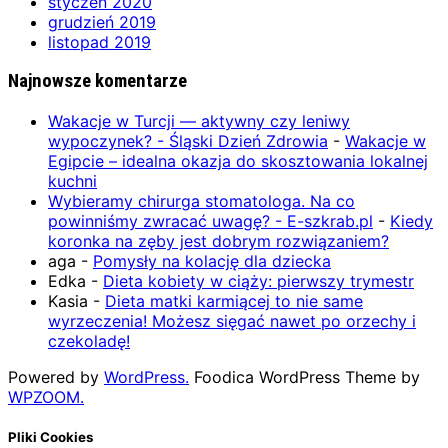
styczeń 2020
grudzień 2019
listopad 2019
Najnowsze komentarze
Wakacje w Turcji — aktywny czy leniwy
wypoczynek? - Śląski Dzień Zdrowia
-
Wakacje w
Egipcie – idealna okazja do skosztowania lokalnej
kuchni
Wybieramy chirurga stomatologa. Na co
powinniśmy zwracać uwagę? - E-szkrab.pl
-
Kiedy
koronka na zęby jest dobrym rozwiązaniem?
aga
-
Pomysły na kolację dla dziecka
Edka
-
Dieta kobiety w ciąży: pierwszy trymestr
Kasia
-
Dieta matki karmiącej to nie same
wyrzeczenia! Możesz sięgać nawet po orzechy i
czekoladę!
Powered by
WordPress.
Foodica WordPress Theme by
WPZOOM.
Pliki Cookies