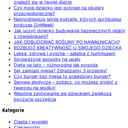
znaleźć się w twojej diecie
Czy moje dziecko jest gotowe na okulary
przeciwsłoneczne?
Najmodniejsze letnie koktajle, których spróbujesz
podczas GinWeek!
Jak uczyć dziecko budowania bezpiecznych relacji
z rówieśnikami?
JAK ODBUDOWAĆ ROŚLINY PO NAWAŁNICACH?
ROZBUDŹ KREATYWNOŚĆ U SWOJEGO DZIECKA
Lekka, zdrowa i pyszna – sałatka z hummusem
Sprawdzone sposoby na upały
Dieta na lato – różnorodna jak pogoda
Ser zamiast mięsa? Zdradzamy 3 przepisy!
Czy burger bez mięsa to prawdziwy burger?
Serowe słodycze – zobacz, co możesz zrobić z
twarogu na słodko!
Wspólne zajmowanie się dzieckiem zwiększa
poczucie szczęścia
Kategorie
Ciasta i wypieki
Ciekawostki