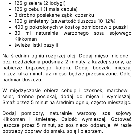
125 g selera (2 łodygi)
125 g cebuli (1 mała cebula)
3 drobno posiekane ząbki czosnku
100 g śmietany (zawartość tłuszczu 10-12%)
400 g pokrojonych w kostkę pomidorów z puszki
30 ml naturalnie warzonego sosu sojowego
Kikkoman
świeże listki bazylii
Na średnim ogniu rozgrzej olej. Dodaj mięso mielone i
bez rozdzielania podsmaż 2 minuty z każdej strony, aż
nabierze brązowego koloru. Dodaj boczek, mieszaj
przez kilka minut, aż mięso będzie przesmażone. Odlej
nadmiar tłuszczu.
W międzyczasie obierz cebulę i czosnek, marchew i
seler, drobno posiekaj, dodaj do mięsa i wymieszaj.
Smaż przez 5 minut na średnim ogniu, często mieszając.
Dodaj pomidory, naturalnie warzony sos sojowy
Kikkoman i śmietanę. Całość wymieszaj. Gotować
jeszcze przez 5 minut, aż sos nieco odparuje. W razie
potrzeby dopraw do smaku solą i pieprzem.