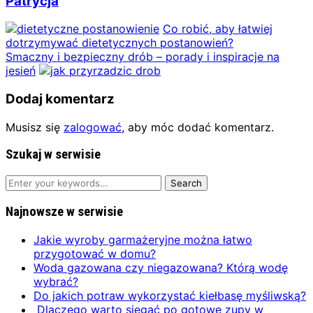
Patrycja
Co robić, aby łatwiej
dotrzymywać dietetycznych postanowień?
Smaczny i bezpieczny drób – porady i inspiracje na
jesień
Dodaj komentarz
Musisz się
zalogować
, aby móc dodać komentarz.
Szukaj w serwisie
Najnowsze w serwisie
Jakie wyroby garmażeryjne można łatwo
przygotować w domu?
Woda gazowana czy niegazowana? Którą wodę
wybrać?
Do jakich potraw wykorzystać kiełbasę myśliwską?
Dlaczego warto sięgać po gotowe zupy w