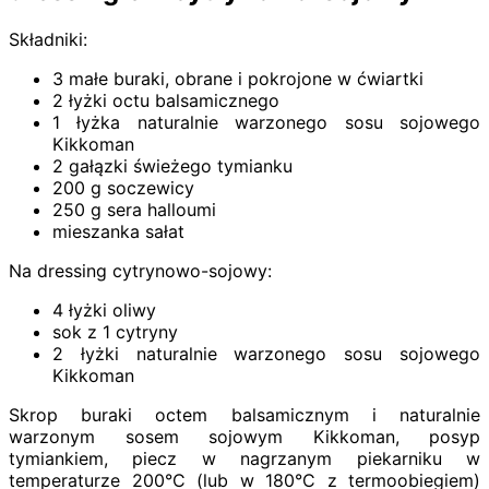
Składniki:
3 małe buraki, obrane i pokrojone w ćwiartki
2 łyżki octu balsamicznego
1 łyżka naturalnie warzonego sosu sojowego
Kikkoman
2 gałązki świeżego tymianku
200 g soczewicy
250 g sera halloumi
mieszanka sałat
Na dressing cytrynowo-sojowy:
4 łyżki oliwy
sok z 1 cytryny
2 łyżki naturalnie warzonego sosu sojowego
Kikkoman
Skrop buraki octem balsamicznym i naturalnie
warzonym sosem sojowym Kikkoman, posyp
tymiankiem, piecz w nagrzanym piekarniku w
temperaturze 200°C (lub w 180°C z termoobiegiem)