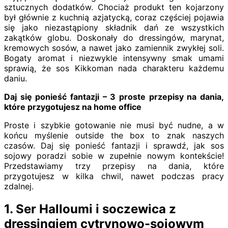
sztucznych dodatków. Chociaż produkt ten kojarzony
był głównie z kuchnią azjatycką, coraz częściej pojawia
się jako niezastąpiony składnik dań ze wszystkich
zakątków globu. Doskonały do dressingów, marynat,
kremowych sosów, a nawet jako zamiennik zwykłej soli.
Bogaty aromat i niezwykle intensywny smak umami
sprawią, że sos Kikkoman nada charakteru każdemu
daniu.
Daj się ponieść fantazji – 3 proste przepisy na dania,
które przygotujesz na home office
Proste i szybkie gotowanie nie musi być nudne, a w
końcu myślenie outside the box to znak naszych
czasów. Daj się ponieść fantazji i sprawdź, jak sos
sojowy poradzi sobie w zupełnie nowym kontekście!
Przedstawiamy trzy przepisy na dania, które
przygotujesz w kilka chwil, nawet podczas pracy
zdalnej.
1. Ser Halloumi i soczewica z
dressingiem cytrynowo-sojowym