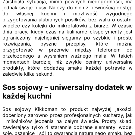
Zaistniała sytuacja, mimo pewnych niedogodności, ma
jednak swoje plusy. Należy do nich z pewnością dostęp
do własnej kuchni i możliwość wygodnego
przygotowania ulubionych posiłków, bez walki o ostatni
widelec czy kolejki do mikrofalówki z biurze. W czasie
dnia pracy, kiedy czas na kulinarne eksperymenty jest
ograniczony, najchętniej sięgamy po szybkie i proste
rozwiązania, pyszne przepisy, które można
przygotować w przerwie między telefonem od
przełożonego a wysłaniem ważnego maila. W takich
momentach bardziej niż zwykle cenimy uniwersalne
produkty, które dodadzą smaku każdej potrawie w
zaledwie kilka sekund.
Sos sojowy – uniwersalny dodatek w
każdej kuchni
Sos sojowy Kikkoman to produkt najwyżej jakości,
doceniony zarówno przez profesjonalnych kucharzy, jak
i miłośników jedzenia na całym świecie. Prosty skład,
zawierający tylko 4 starannie dobrane elementy: wodę,
soję, pszenicę i sól to gwarancja naturalnego smaku bez