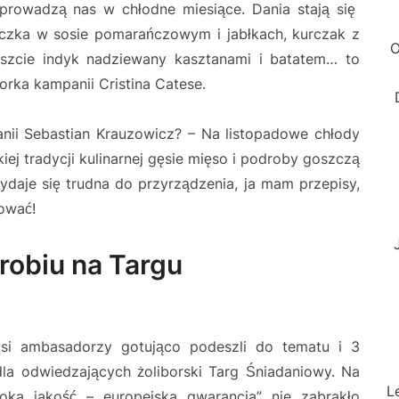
rowadzą nas w chłodne miesiące. Dania stają się
czka w sosie pomarańczowym i jabłkach, kurczak z
O
eszcie indyk nadziewany kasztanami i batatem… to
orka kampanii Cristina Catese.
nii Sebastian Krauzowicz? – Na listopadowe chłody
ej tradycji kulinarnej gęsie mięso i podroby goszczą
daje się trudna do przyrządzenia, ja mam przepisy,
tować!
robiu na Targu
Nasi ambasadorzy gotująco podeszli do tematu i 3
 dla odwiedzających żoliborski Targ Śniadaniowy. Na
L
oka jakość – europejska gwarancja” nie zabrakło