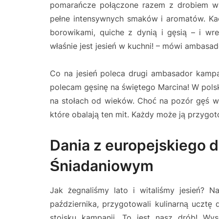
pomarańcze połączone razem z drobiem wp
pełne intensywnych smaków i aromatów. Ka
borowikami, quiche z dynią i gęsią – i wr
właśnie jest jesień w kuchni! – mówi ambasad
Co na jesień poleca drugi ambasador kampa
polecam gęsinę na świętego Marcina! W polski
na stołach od wieków. Choć na pozór gęś wy
które obalają ten mit. Każdy może ją przygo
Dania z europejskiego d
Śniadaniowym
Jak żegnaliśmy lato i witaliśmy jesień? 
października, przygotowali kulinarną ucztę
stoisku kampanii „To jest nasz drób! Wys