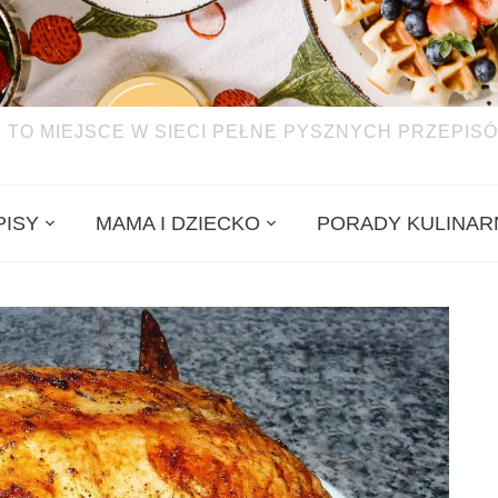
 TO MIEJSCE W SIECI PEŁNE PYSZNYCH PRZEPISÓ
PISY
MAMA I DZIECKO
PORADY KULINAR