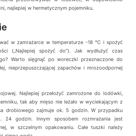
dni, najlepiej w hermetycznym pojemniku.
ie
wać w zamrażarce w temperaturze -18 °C i spożyć
ści („Najlepiej spożyć do”). Jak wydłużyć czas
go? Warto sięgnąć po woreczki przeznaczone do
j, nieprzepuszczającej zapachów i mrozoodpornej
jowej. Najlepiej przełożyć zamrożone do lodówki,
emniku, tak aby mięso nie leżało w wyciekającym z
a drobiowego zajmuje ok. 5 godzin. W przypadku
k. 24 godzin. Innym sposobem rozmrażania jest
nej, w szczelnym opakowaniu. Całe tuszki należy
ej zimną wodą.