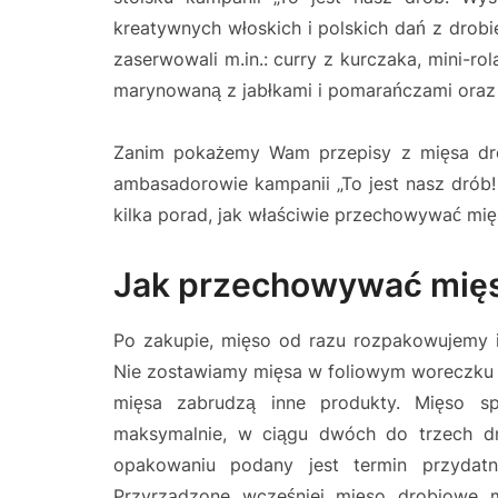
kreatywnych włoskich i polskich dań z dro
zaserwowali m.in.: curry z kurczaka, mini-rol
marynowaną z jabłkami i pomarańczami oraz
Zanim pokażemy Wam przepisy z mięsa dro
ambasadorowie kampanii „To jest nasz drób!
kilka porad, jak właściwie przechowywać mi
Jak przechowywać mię
Po zakupie, mięso od razu rozpakowujemy 
Nie zostawiamy mięsa w foliowym woreczku w
mięsa zabrudzą inne produkty. Mięso s
maksymalnie, w ciągu dwóch do trzech dn
opakowaniu podany jest termin przydatno
Przyrządzone wcześniej mięso drobiowe