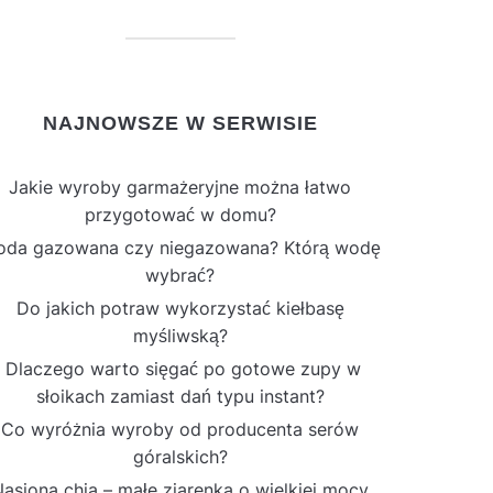
NAJNOWSZE W SERWISIE
Jakie wyroby garmażeryjne można łatwo
przygotować w domu?
da gazowana czy niegazowana? Którą wodę
wybrać?
Do jakich potraw wykorzystać kiełbasę
myśliwską?
Dlaczego warto sięgać po gotowe zupy w
słoikach zamiast dań typu instant?
Co wyróżnia wyroby od producenta serów
góralskich?
asiona chia – małe ziarenka o wielkiej mocy