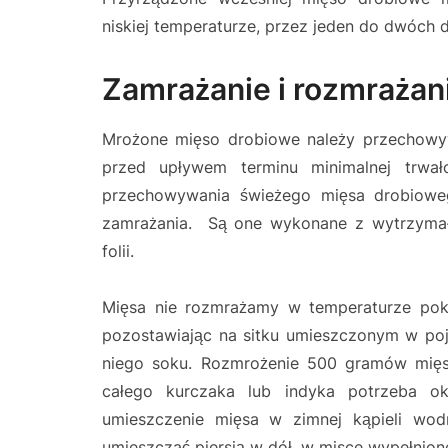
niskiej temperaturze, przez jeden do dwóch 
Zamrażanie i rozmrażan
Mrożone mięso drobiowe należy przechowy
przed upływem terminu minimalnej trwało
przechowywania świeżego mięsa drobiowe
zamrażania. Są one wykonane z wytrzymałe
folii.
Mięsa nie rozmrażamy w temperaturze poko
pozostawiając na sitku umieszczonym w poj
niego soku. Rozmrożenie 500 gramów mięs
całego kurczaka lub indyka potrzeba o
umieszczenie mięsa w zimnej kąpieli wod
umieszczać piersią w dół, w misce wypełnion