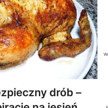
Wo
zpieczny drób –
iracje na jesień
N