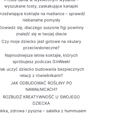
wyszukane tosty, zaskakujące kanapki
rzeźwiające koktajle na maślance – sprawdź
niebanalne pomysły
Dowiedz się, dlaczego suszone figi powinny
znaleźć się w twojej diecie
Czy moje dziecko jest gotowe na okulary
przeciwsłoneczne?
Najmodniejsze letnie koktajle, których
spróbujesz podczas GinWeek!
Jak uczyć dziecko budowania bezpiecznych
relacji z rówieśnikami?
JAK ODBUDOWAĆ ROŚLINY PO
NAWAŁNICACH?
ROZBUDŹ KREATYWNOŚĆ U SWOJEGO
DZIECKA
ekka, zdrowa i pyszna – sałatka z hummusem