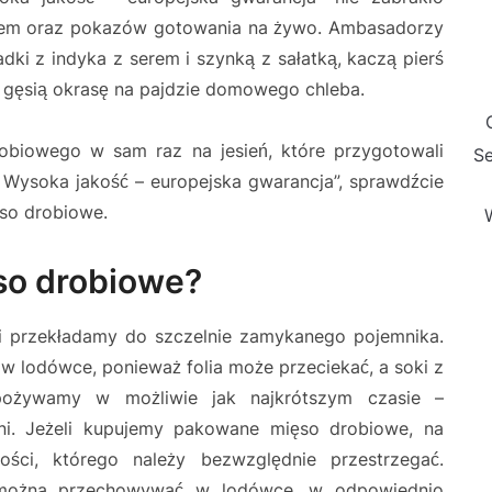
biem oraz pokazów gotowania na żywo. Ambasadorzy
adki z indyka z serem i szynką z sałatką, kaczą pierś
 gęsią okrasę na pajdzie domowego chleba.
biowego w sam raz na jesień, które przygotowali
Se
 Wysoka jakość – europejska gwarancja”, sprawdźcie
ęso drobiowe.
so drobiowe?
i przekładamy do szczelnie zamykanego pojemnika.
 lodówce, ponieważ folia może przeciekać, a soki z
pożywamy w możliwie jak najkrótszym czasie –
i. Jeżeli kupujemy pakowane mięso drobiowe, na
ści, którego należy bezwzględnie przestrzegać.
 można przechowywać w lodówce, w odpowiednio