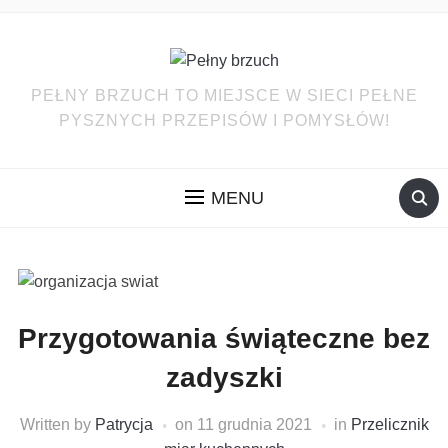
PEŁNY BRZUCH TO MIEJSCE W SIECI PEŁNE
PYSZNYCH PRZEPISÓW I POMYSŁÓW!
MENU
Przygotowania świąteczne bez
zadyszki
Written by
Patrycja
on
11 grudnia 2021
in
Przelicznik