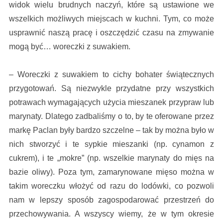
widok wielu brudnych naczyń, które są ustawione we
wszelkich możliwych miejscach w kuchni. Tym, co może
usprawnić naszą pracę i oszczędzić czasu na zmywanie
mogą być… woreczki z suwakiem.
– Woreczki z suwakiem to cichy bohater świątecznych
przygotowań. Są niezwykle przydatne przy wszystkich
potrawach wymagających użycia mieszanek przypraw lub
marynaty. Dlatego zadbaliśmy o to, by te oferowane przez
markę Paclan były bardzo szczelne – tak by można było w
nich stworzyć i te sypkie mieszanki (np. cynamon z
cukrem), i te „mokre” (np. wszelkie marynaty do mięs na
bazie oliwy). Poza tym, zamarynowane mięso można w
takim woreczku włożyć od razu do lodówki, co pozwoli
nam w lepszy sposób zagospodarować przestrzeń do
przechowywania. A wszyscy wiemy, że w tym okresie