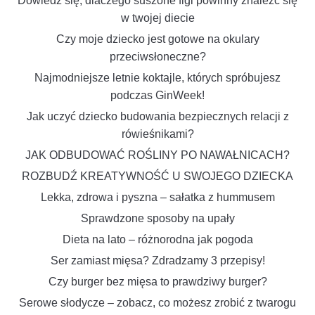
Dowiedz się, dlaczego suszone figi powinny znaleźć się
w twojej diecie
Czy moje dziecko jest gotowe na okulary
przeciwsłoneczne?
Najmodniejsze letnie koktajle, których spróbujesz
podczas GinWeek!
Jak uczyć dziecko budowania bezpiecznych relacji z
rówieśnikami?
JAK ODBUDOWAĆ ROŚLINY PO NAWAŁNICACH?
ROZBUDŹ KREATYWNOŚĆ U SWOJEGO DZIECKA
Lekka, zdrowa i pyszna – sałatka z hummusem
Sprawdzone sposoby na upały
Dieta na lato – różnorodna jak pogoda
Ser zamiast mięsa? Zdradzamy 3 przepisy!
Czy burger bez mięsa to prawdziwy burger?
Serowe słodycze – zobacz, co możesz zrobić z twarogu